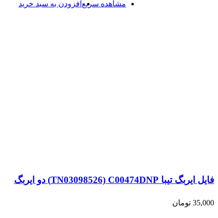
مشاهده سریع
افزودن به سبد خرید
فایل ایربگ تیبا TN03098526) C00474DNP) دو ایربگ
35,000
تومان