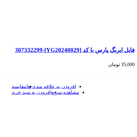
فایل ایربگ پارس با کد [YG20240029]-307332299
35,000
تومان
افزودن به علاقه مندی ها
مقایسه
مشاهده سریع
افزودن به سبد خرید