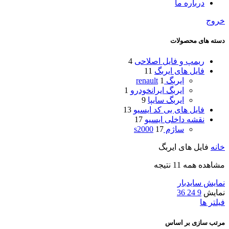
درباره ما
خروج
دسته های محصولات
ریمپ و فایل اصلاحی
4
فایل های ایربگ
11
ایربگ renault
1
ایربگ ایرانخودرو
1
ایربگ سایپا
9
فایل های بی کد ایسیو
13
نقشه داخلی ایسیو
17
ساژم s2000
17
خانه
فایل های ایربگ
مشاهده همه 11 نتیجه
نمایش سایدبار
نمایش
9
24
36
فیلتر ها
مرتب سازی بر اساس