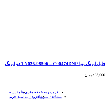
فایل ایربگ تیبا TN036-98506 – C00474DNP دو ایربگ
35,000
تومان
افزودن به علاقه مندی ها
مقایسه
مشاهده سریع
افزودن به سبد خرید