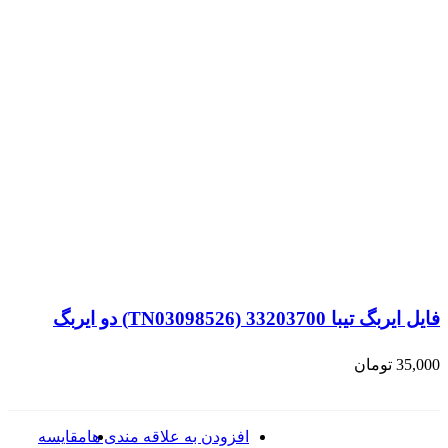
فایل ایربگ تیبا TN03098526) 33203700) دو ایربگ
35,000
تومان
افزودن به علاقه مندی ها
مقایسه