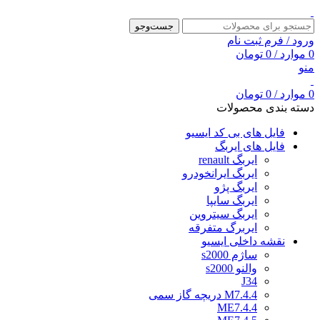
جست‌وجو
ورود / فرم ثبت نام
0
موارد
/
0
تومان
منو
0
موارد
/
0
تومان
دسته بندی محصولات
فایل های بی کد ایسیو
فایل های ایربگ
ایربگ renault
ایربگ ایرانخودرو
ایربگ پژو
ایربگ سایپا
ایربگ سیتروین
ایربرگ متفرقه
نقشه داخلی ایسیو
ساژم s2000
والنو s2000
J34
M7.4.4 دریچه گاز سمی
ME7.4.4