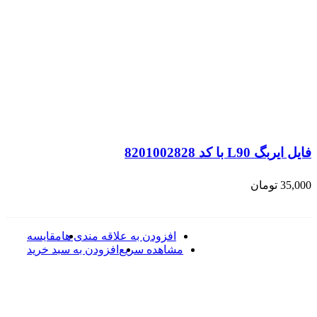
فایل ایربگ L90 با کد 8201002828
35,000
تومان
افزودن به علاقه مندی ها
مقایسه
مشاهده سریع
افزودن به سبد خرید